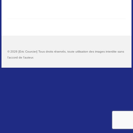
Paysages
Animalier
Macro
Reportages et visuels
© 2026 [Eric Courcier] Tous droits réservés, toute utilisation des images interdite sans
l'accord de l'auteur.
Contact