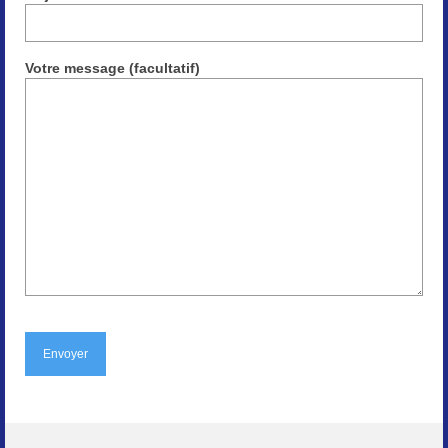
Paysages
Votre message (facultatif)
Animalier
Macro
Reportages et visuels
Contact