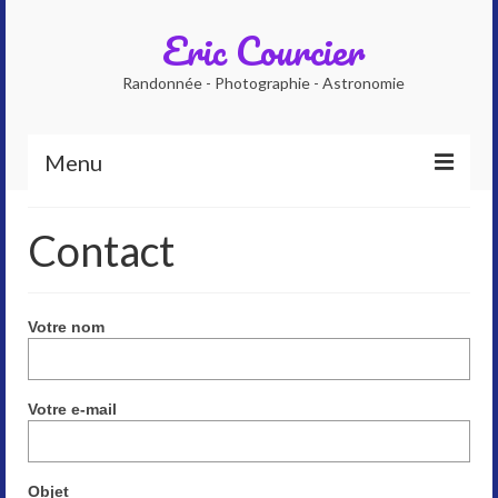
Eric Courcier
Randonnée - Photographie - Astronomie
Menu
Accueil
Contact
Qui suis-je ?
Photographe
Votre nom
Accompagnateur en montagne
Planétarium numérique
Votre e-mail
Galeries photos
Objet
Astrophoto