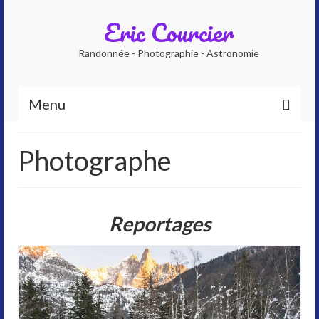
Eric Courcier
Randonnée - Photographie - Astronomie
Menu
Accueil
Photographe
Qui suis-je ?
Photographe
Reportages
Accompagnateur en montagne
Planétarium numérique
Galeries photos
Astrophoto