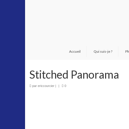
Accueil
Qui suis-je ?
Ph
Stitched Panorama
par
ericcourcier
|
|
0