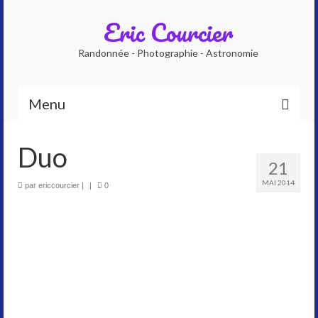
Eric Courcier
Randonnée - Photographie - Astronomie
Menu
Accueil
Duo
21
Qui suis-je ?
MAI 2014
par
ericcourcier
|
|
0
Photographe
Accompagnateur en montagne
Planétarium numérique
Galeries photos
Astrophoto