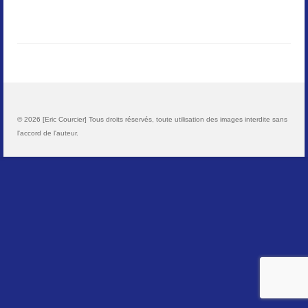
Paysages
Animalier
Macro
Reportages et visuels
© 2026 [Eric Courcier] Tous droits réservés, toute utilisation des images interdite sans
l'accord de l'auteur.
Contact