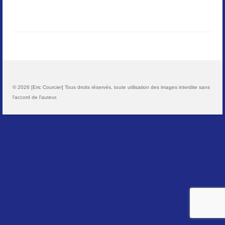
Paysages
Animalier
Macro
Reportages et visuels
© 2026 [Eric Courcier] Tous droits réservés, toute utilisation des images interdite sans
l'accord de l'auteur.
Contact