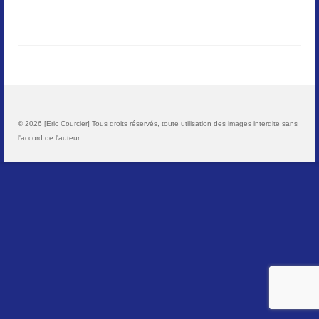
Paysages
Animalier
Macro
Reportages et visuels
© 2026 [Eric Courcier] Tous droits réservés, toute utilisation des images interdite sans
l'accord de l'auteur.
Contact