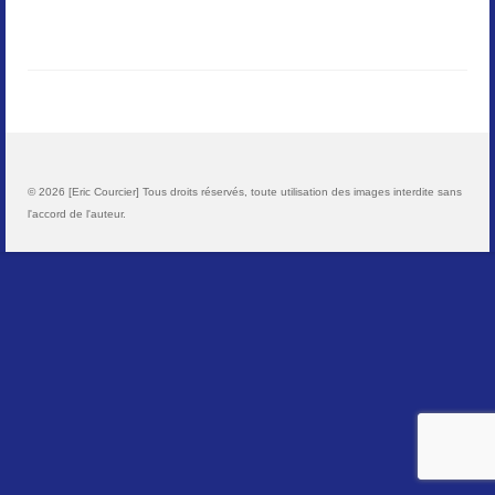
Paysages
Animalier
Macro
Reportages et visuels
© 2026 [Eric Courcier] Tous droits réservés, toute utilisation des images interdite sans
l'accord de l'auteur.
Contact