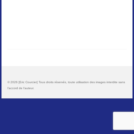
Paysages
Animalier
Macro
Reportages et visuels
Contact
© 2026 [Eric Courcier] Tous droits réservés, toute utilisation des images interdite sans
l'accord de l'auteur.