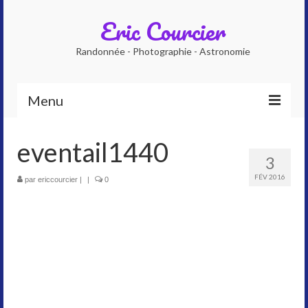
Eric Courcier
Randonnée - Photographie - Astronomie
Menu
Accueil
eventail1440
3
Qui suis-je ?
FÉV 2016
par
ericcourcier
|
|
0
Photographe
Accompagnateur en montagne
Planétarium numérique
Galeries photos
Astrophoto