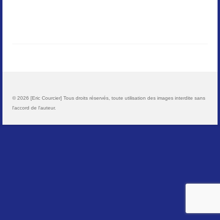
Paysages
Animalier
Macro
Reportages et visuels
© 2026 [Eric Courcier] Tous droits réservés, toute utilisation des images interdite sans
Contact
l'accord de l'auteur.