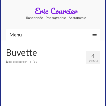
Eric Courcier
Randonnée - Photographie - Astronomie
Menu
Accueil
Buvette
4
Qui suis-je ?
FÉV 2016
par
ericcourcier
|
|
0
Photographe
Accompagnateur en montagne
Planétarium numérique
Galeries photos
Astrophoto