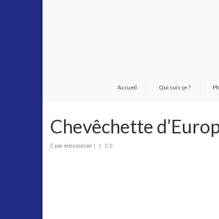
Accueil
Qui suis-je ?
Ph
Chevêchette d’Euro
par
ericcourcier
|
|
0