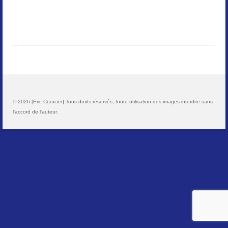
Paysages
Animalier
Macro
Reportages et visuels
© 2026 [Eric Courcier] Tous droits réservés, toute utilisation des images interdite sans
Contact
l'accord de l'auteur.