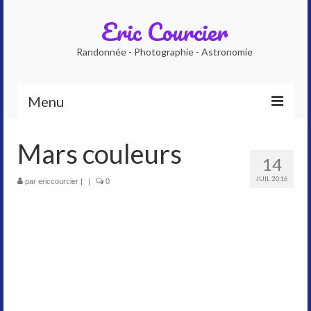
Eric Courcier
Randonnée - Photographie - Astronomie
Menu
Accueil
Mars couleurs
14
Qui suis-je ?
JUIL 2016
par
ericcourcier
|
|
0
Photographe
Accompagnateur en montagne
Planétarium numérique
Galeries photos
Astrophoto