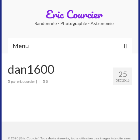
Eric Courcier
Randonnée - Photographie - Astronomie
Menu
Accueil
dan1600
25
Qui suis-je ?
DÉC 2016
par
ericcourcier
|
|
0
Photographe
Accompagnateur en montagne
Planétarium numérique
Galeries photos
© 2026 [Eric Courcier] Tous droits réservés, toute utilisation des images interdite sans
Astrophoto