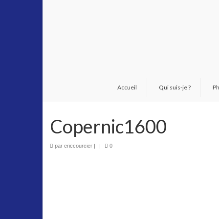
Accueil
Qui suis-je ?
Ph
Copernic1600
par
ericcourcier
|
|
0