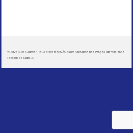
Paysages
Animalier
Macro
Reportages et visuels
© 2026 [Eric Courcier] Tous droits réservés, toute utilisation des images interdite sans
l'accord de l'auteur.
Contact