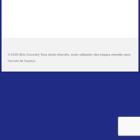
Paysages
Animalier
Macro
Reportages et visuels
© 2026 [Eric Courcier] Tous droits réservés, toute utilisation des images interdite sans
l'accord de l'auteur.
Contact