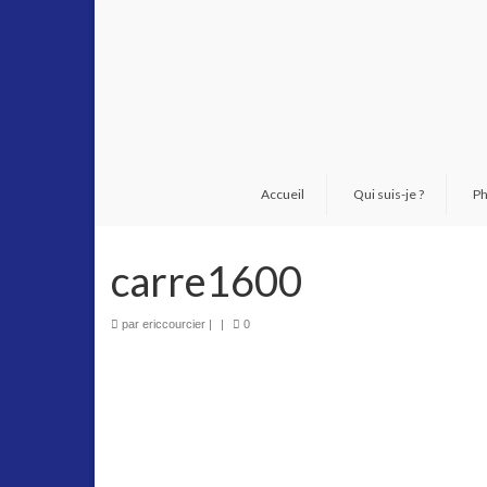
Accueil
Qui suis-je ?
Ph
carre1600
par
ericcourcier
|
|
0