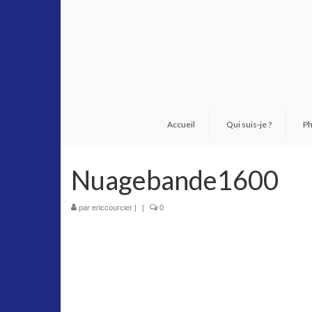
Accueil
Qui suis-je ?
Ph
Nuagebande1600
par
ericcourcier
|
|
0