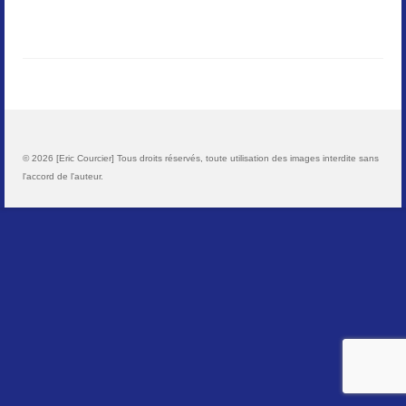
Paysages
Animalier
Macro
Reportages et visuels
© 2026 [Eric Courcier] Tous droits réservés, toute utilisation des images interdite sans
l'accord de l'auteur.
Contact