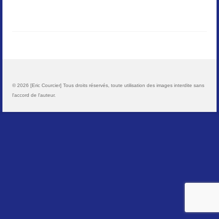
Paysages
Animalier
Macro
Reportages et visuels
© 2026 [Eric Courcier] Tous droits réservés, toute utilisation des images interdite sans
l'accord de l'auteur.
Contact