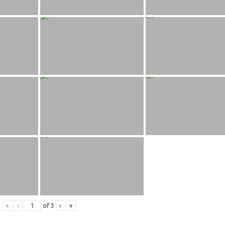
«
‹
of
3
›
»