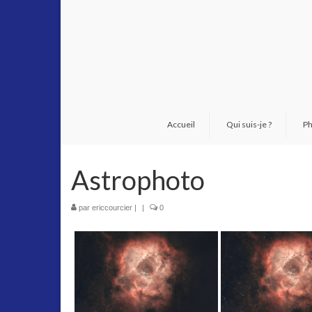
Accueil
Qui suis-je ?
Ph
Astrophoto
par
ericcourcier
|
|
0